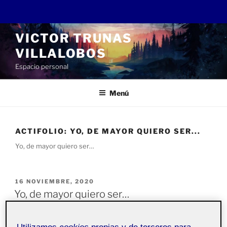
Saltar
VICTOR TRUNAS
al
VILLALOBOS
contenido
Espacio personal
Menú
ACTIFOLIO:
YO, DE MAYOR QUIERO SER...
Yo, de mayor quiero ser…
PUBLICADO
16 NOVIEMBRE, 2020
EL
Yo, de mayor quiero ser…